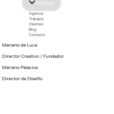
Packaging
claridad y generen confianza.
Agencia
En 2019 nació
Sembranding
, una agencia remota esp
Trabajos
Clientes
Desde entonces trabajamos con freelancers acompaña
Blog
Australia a construir marcas y crecer.
Contacto
Mariano de Luca
Director Creativo / Fundador
Mariano Palacios
Director de Diseño